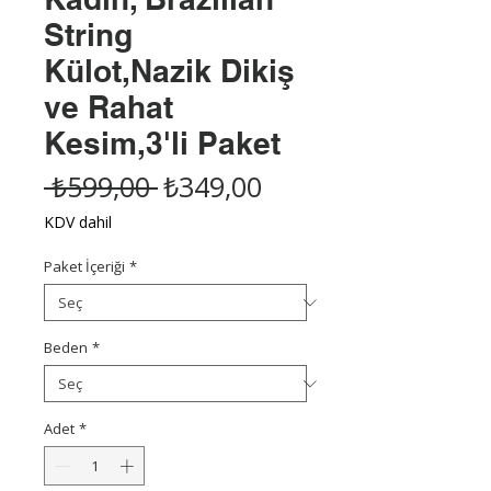
String
Külot,Nazik Dikiş
ve Rahat
Kesim,3'li Paket
Normal
İndirimli
 ₺599,00 
₺349,00
Fiyat
Fiyat
KDV dahil
Paket İçeriği
*
Beden
*
Adet
*