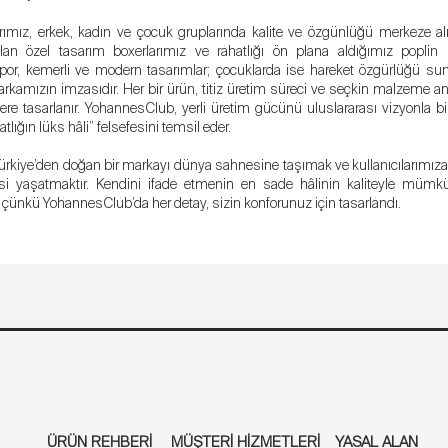
rımız, erkek, kadın ve çocuk gruplarında kalite ve özgünlüğü merkeze alı
an özel tasarım boxerlarımız ve rahatlığı ön plana aldığımız poplin b
por, kemerli ve modern tasarımlar; çocuklarda ise hareket özgürlüğü sun
kamızın imzasıdır. Her bir ürün, titiz üretim süreci ve seçkin malzeme anl
re tasarlanır.
YohannesClub, yerli üretim gücünü uluslararası vizyonla birl
tlığın lüks hâli” felsefesini temsil eder.
rkiye’den doğan bir markayı dünya sahnesine taşımak ve kullanıcılarımız
ssi yaşatmaktır.
Kendini ifade etmenin en sade hâlinin kaliteyle müm
 çünkü YohannesClub’da her detay, sizin konforunuz için tasarlandı.
Ürün Rehberi
Müşteri Hizmetleri
Yasal Alan
Marka
İletişim
ÜRÜN REHBERİ
MÜŞTERİ HİZMETLERİ
YASAL ALAN