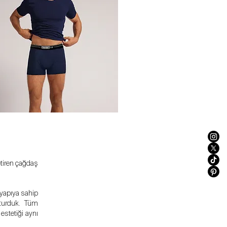
etiren çağdaş
 yapıya sahip
şturduk. Tüm
estetiği aynı