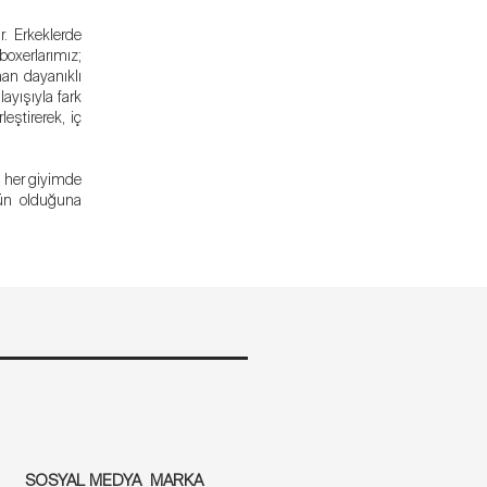
r. Erkeklerde
oxerlarımız;
an dayanıklı
ayışıyla fark
eştirerek, iç
a her giyimde
kün olduğuna
SOSYAL MEDYA
MARKA