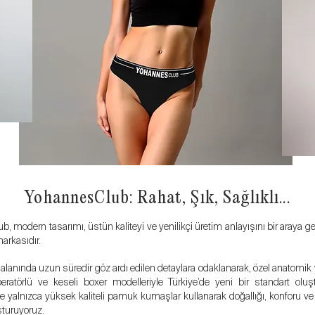
YohannesClub: Rahat, Şık, Sağlıklı...
, modern tasarımı, üstün kaliteyi ve yenilikçi üretim anlayışını bir araya g
markasıdır.
 alanında uzun süredir göz ardı edilen detaylara odaklanarak, özel anatomik
peratörlü ve keseli boxer modelleriyle Türkiye’de yeni bir standart olu
e yalnızca yüksek kaliteli pamuk kumaşlar kullanarak doğallığı, konforu ve 
turuyoruz.