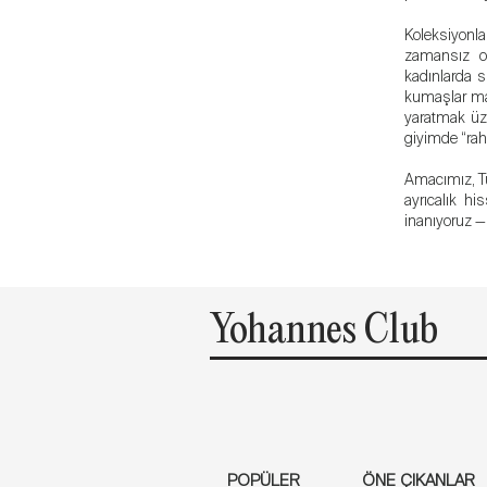
Koleksiyonla
zamansız ol
kadınlarda s
kumaşlar mar
yaratmak üze
giyimde “raha
Amacımız, Tü
ayrıcalık hi
inanıyoruz —
Yohannes Club
POPÜLER
ÖNE ÇIKANLAR