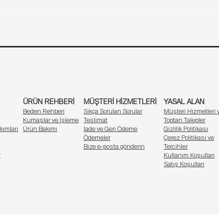
Sütyen Beden Tablosu
al sütyen modeli
, hem klasik hem modern giyimle mükemmel uyum
Ürün Rehberi
Müşteri Hizmetleri
Yasal Alan
Marka
İletişim
Bel (cm)
Basen (cm)
yu kusursuz görünüm.
lar.
64 - 68
59,6
ir.
ım
70 - 74
59,8
n Yohannesclub üçgen sütyen, cildinize zarar vermeden tüm gün boyunc
u kullanım.
76 - 80
60
in de güvenli.
ÜRÜN REHBERİ
MÜŞTERİ HİZMETLERİ
YASAL ALAN
82 - 88
60,2
Keşfet
Beden Rehberi
Sıkça Sorulan Sorular
Müşteri Hizmetleri 
Kumaşlar ve İşleme
Teslimat
Toptan Talepler
e Yohannesclub,
üçgen sütyen koleksiyonunu
tarzınıza uygun hale get
kımları
Ürün Bakımı
İade ve Geri Ödeme
Gizlilik Politikası
Ödemeler
Çerez Politikasi ve
Bize e-posta gönderin
Tercihler
r
Kullanım Koşulları
Satış Koşulları
 bu özel koleksiyon, vücudunuzun doğal formuna uyum sağlayarak günün
zümü