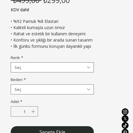
Fiyat
Fiyat
KDV dahil
• %92 Pamuk %8 Elastan

• Kaliteli kumaşla uzun ömür

• Rahat ve estetik bir kullanım deneyimi

• Konforu ve şıklığı bir arada sunan tasarım

• İlk günkü formunu koruyan dayanıklı yapı
Renk
*
Seç
Beden
*
Seç
Adet
*
Sepete Ekle