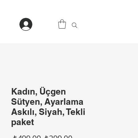
Kadın, Üçgen
Sütyen, Ayarlama
Askılı, Siyah, Tekli
paket
Normal
İndirimli
 ₺499,00 
₺299,00