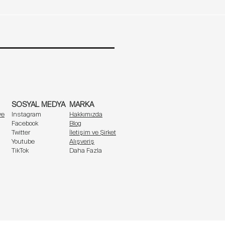
 sağlar.
Kol uzunluğu (cm)
59,6
59,8
a ferah hissettirir.
60
SOSYAL MEDYA
MARKA
60,2
ve
Instagram
Hakkımızda
Facebook
Blog
iriyor.
Twitter
İletişim ve Şirket
Youtube
Alışveriş
TikTok
Daha Fazla
üzü kolaylaştırır.