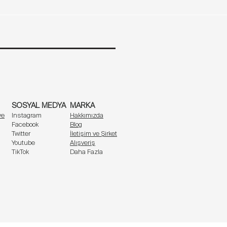
 sağlar.
Kol uzunluğu (cm)
59,6
59,8
a ferah hissettirir.
60
SOSYAL MEDYA
MARKA
60,2
ve
Instagram
Hakkımızda
Facebook
Blog
iriyor.
Twitter
İletişim ve Şirket
Youtube
Alışveriş
TikTok
Daha Fazla
üzü kolaylaştırır.