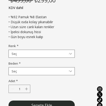
Fiyat
Fiyat
KDV dahil
• %92 Pamuk %8 Elastan

• Düşük ısıda kolay yıkanabilir

• Uzun süre canlı kalan renkler

• İpeksi dokunuş hissi

• Gün boyu esnek kalıp
Renk
*
Seç
Beden
*
Seç
Adet
*
Sepete Ekle