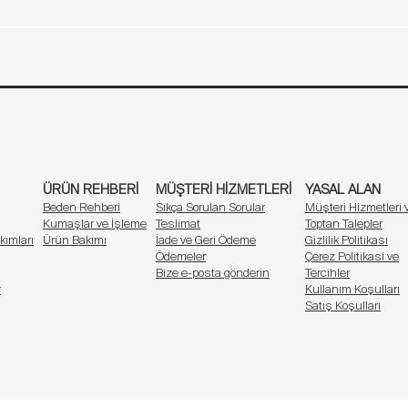
Sütyen Beden Tablosu
al sütyen modeli
, hem klasik hem modern giyimle mükemmel uyum
Ürün Rehberi
Müşteri Hizmetleri
Yasal Alan
Marka
İletişim
Bel (cm)
Basen (cm)
yu kusursuz görünüm.
lar.
64 - 68
59,6
ir.
ım
70 - 74
59,8
n Yohannesclub üçgen sütyen, cildinize zarar vermeden tüm gün boyunc
u kullanım.
76 - 80
60
in de güvenli.
ÜRÜN REHBERİ
MÜŞTERİ HİZMETLERİ
YASAL ALAN
82 - 88
60,2
Keşfet
Beden Rehberi
Sıkça Sorulan Sorular
Müşteri Hizmetleri 
Kumaşlar ve İşleme
Teslimat
Toptan Talepler
e Yohannesclub,
üçgen sütyen koleksiyonunu
tarzınıza uygun hale get
kımları
Ürün Bakımı
İade ve Geri Ödeme
Gizlilik Politikası
Ödemeler
Çerez Politikasi ve
Bize e-posta gönderin
Tercihler
r
Kullanım Koşulları
Satış Koşulları
 bu özel koleksiyon, vücudunuzun doğal formuna uyum sağlayarak günün
zümü