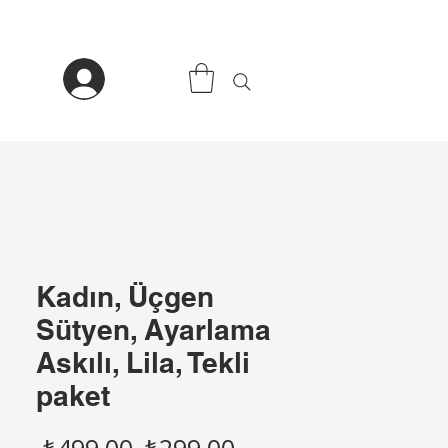
Kadın, Üçgen
Sütyen, Ayarlama
Askılı, Lila, Tekli
paket
Normal
İndirimli
 ₺499,00 
₺299,00