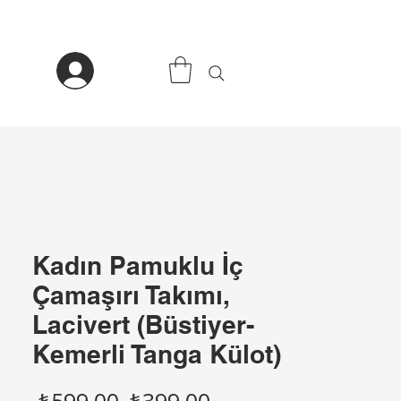
Kadın Pamuklu İç
Çamaşırı Takımı,
Lacivert (Büstiyer-
Kemerli Tanga Külot)
Normal
İndirimli
 ₺599,00 
₺399,00