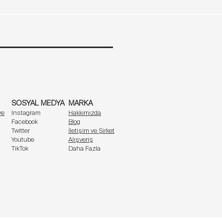
n… Büstiyer sütyen ve tanga külot, size şıklık ve
Kol uzunluğu (cm)
ekler. Bu takım sadece bir iç giyim seti değil,
zı özgürce yaşayın.
59,6
59,8
60
SOSYAL MEDYA
MARKA
60,2
ve
Instagram
Hakkımızda
Facebook
Blog
Twitter
İletişim ve Şirket
Youtube
Alışveriş
TikTok
Daha Fazla