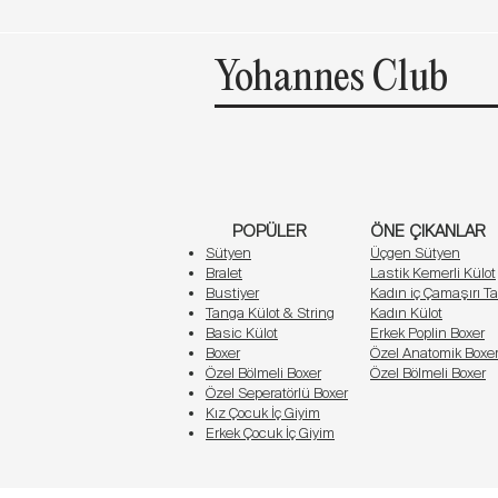
Bu takım, günlük yaşamın her anına uyum sağlar. İ
konforun en güzel birleşimini sunar.
Beden
Göğüs (cm)
Yohannesclub, kadınların bedenlerini sevmelerini, 
Yohannes Club
kendi hikayenizi yazarken yanınızda olan bir dost,
S
84 - 90
M
92 - 97
L
99 - 104
POPÜLER
ÖNE ÇIKANLAR
XL
106 - 115
Sütyen
Üçgen Sütyen
Bralet
Lastik Kemerli Külot
Bustiyer
Kadın iç Çamaşırı Ta
Tanga Külot & String
Kadın Külot
Basic Külot
Erkek Poplin Boxer
Boxer
Özel Anatomik Boxe
Özel Bölmeli Boxer
Özel Bölmeli Boxer
Özel Seperatörlü Boxer
Kız Çocuk İç Giyim
Erkek Çocuk İç Giyim