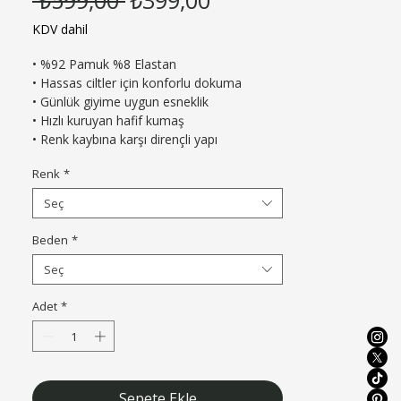
Fiyat
Fiyat
KDV dahil
• %92 Pamuk %8 Elastan

• Hassas ciltler için konforlu dokuma

• Günlük giyime uygun esneklik

• Hızlı kuruyan hafif kumaş

• Renk kaybına karşı dirençli yapı
Renk
*
Seç
Beden
*
Seç
Adet
*
Sepete Ekle