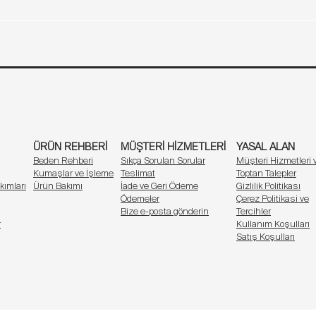
ster yoğun bir iş gününde ister özel bir akşamda ister evde dinlenirke
Sütyen Beden Tablosu
Ürün Rehberi
Müşteri Hizmetleri
Yasal Alan
Marka
İletişim
Bel (cm)
Basen (cm)
özgürce ifade etmelerini ve her gün kendilerini özel hissetmelerini dest
 güç kaynağıdır. Kendinizi kutlayın, cesaretinizi ortaya koyun, hayatını
64 - 68
59,6
70 - 74
59,8
76 - 80
60
ÜRÜN REHBERİ
MÜŞTERİ HİZMETLERİ
YASAL ALAN
82 - 88
60,2
Beden Rehberi
Sıkça Sorulan Sorular
Müşteri Hizmetleri 
Kumaşlar ve İşleme
Teslimat
Toptan Talepler
kımları
Ürün Bakımı
İade ve Geri Ödeme
Gizlilik Politikası
Ödemeler
Çerez Politikasi ve
Bize e-posta gönderin
Tercihler
r
Kullanım Koşulları
Satış Koşulları