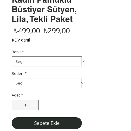
Büstiyer Sütyen,
Lila, Tekli Paket
Normal
İndirimli
 ₺499,00 
₺299,00
Fiyat
Fiyat
KDV dahil
Renk
*
Beden
*
Adet
*
Sepete Ekle