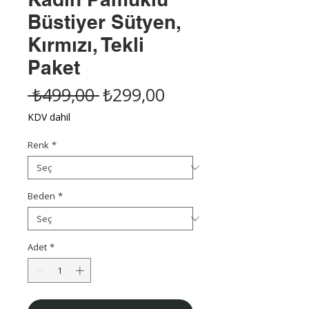
Büstiyer Sütyen,
Kırmızı, Tekli
Paket
Normal
İndirimli
 ₺499,00 
₺299,00
Fiyat
Fiyat
KDV dahil
Renk
*
Beden
*
Adet
*