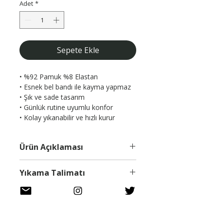
Adet
*
Sepete Ekle
• %92 Pamuk %8 Elastan

• Esnek bel bandı ile kayma yapmaz

• Şık ve sade tasarım

• Günlük rutine uyumlu konfor

• Kolay yıkanabilir ve hızlı kurur
Ürün Açıklaması
🖤 Yohannes Anatomik Erkek
Yıkama Talimatı
Boxer
Sağlık ve Konforda Yeni Standart
30 derece sıcaklıkta yıkayınız,
Erkek iç çamaşırlarında konfor ve
İade Politikası
beyazlatıcı kullanmayınız, kuru
sağlık, yaşam kalitenizi doğrudan
temizleme yaptırmayın, tamburlu
etkiler. Geleneksel boxer modelleri,
Fikrinizi değiştirip internet üzerinden