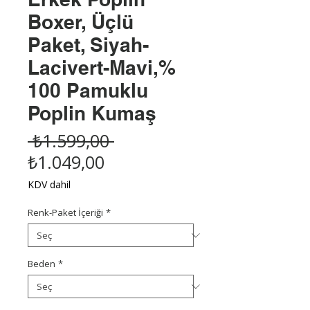
Boxer, Üçlü
Paket, Siyah-
Lacivert-Mavi,%
100 Pamuklu
Poplin Kumaş
Normal
 ₺1.599,00 
İndirimli
Fiyat
₺1.049,00
Fiyat
KDV dahil
Renk-Paket İçeriği
*
Beden
*