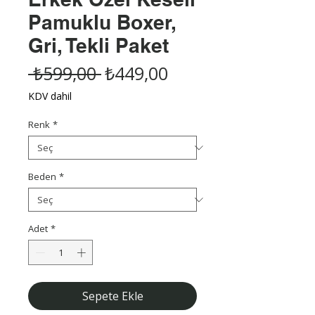
Pamuklu Boxer,
Gri, Tekli Paket
Normal
İndirimli
 ₺599,00 
₺449,00
Fiyat
Fiyat
KDV dahil
Renk
*
Beden
*
Adet
*
Sepete Ekle