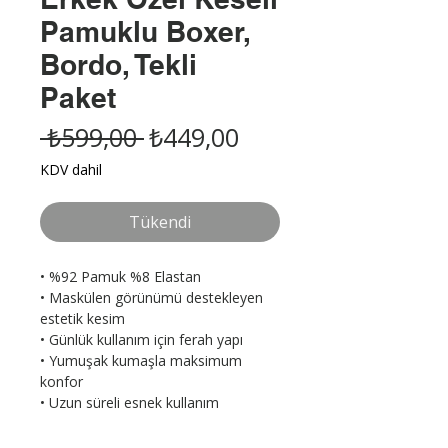
Pamuklu Boxer,
Bordo, Tekli
Paket
Normal
İndirimli
 ₺599,00 
₺449,00
Fiyat
Fiyat
KDV dahil
Tükendi
• %92 Pamuk %8 Elastan

• Maskülen görünümü destekleyen 
estetik kesim

• Günlük kullanım için ferah yapı

• Yumuşak kumaşla maksimum 
konfor

• Uzun süreli esnek kullanım