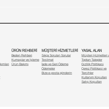
İç Giyim ve Rahat Giyim Altları – Erkek
xer, gün boyu hava alır ve nemi uzaklaştırır. Terlemeyi önleyen iç çama
Ürün Rehberi
Müşteri Hizmetleri
Yasal Alan
Marka
İletişim
M
L
XL
areket özgürlüğünü kısıtlamaz. Spor yaparken, işe giderken ya da ev
81-86
91-97
102-
akteri oluşumunu minimuma indirir. Günlük kullanım için hijyenik bir iç g
iği, formunu uzun süre korur. Ne iz bırakır, ne de kayar.
stil de sunar. Erkek iç giyiminde estetik ve işlevsellik bir arada.
ÜRÜN REHBERİ
MÜŞTERİ HİZMETLERİ
YASAL ALAN
Beden Rehberi
Sıkça Sorulan Sorular
Müşteri Hizmetleri 
Kumaşlar ve İşleme
Teslimat
Toptan Talepler
kımları
Ürün Bakımı
İade ve Geri Ödeme
Gizlilik Politikası
Ödemeler
Çerez Politikasi ve
Bize e-posta gönderin
Tercihler
r
Kullanım Koşulları
es
Satış Koşulları
larınız