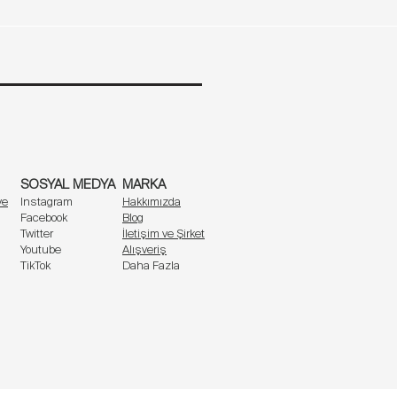
şırı arayan erkekler için ideal.
2XL
de dinlenirken daima konforlu.
107
112-117
iyim çözümüdür.
SOSYAL MEDYA
MARKA
ve
Instagram
Hakkımızda
Facebook
Blog
Twitter
İletişim ve Şirket
Youtube
Alışveriş
TikTok
Daha Fazla