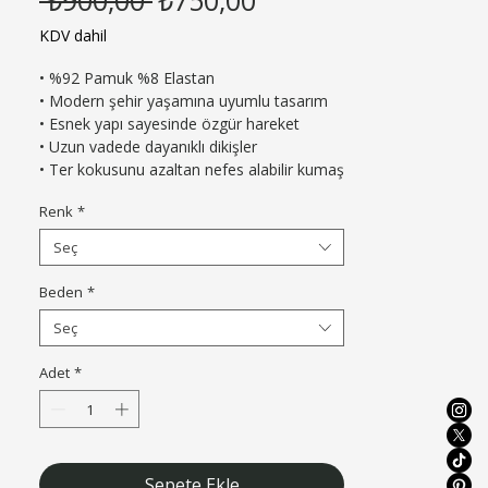
Fiyat
Fiyat
KDV dahil
• %92 Pamuk %8 Elastan

• Modern şehir yaşamına uyumlu tasarım

• Esnek yapı sayesinde özgür hareket

• Uzun vadede dayanıklı dikişler

• Ter kokusunu azaltan nefes alabilir kumaş
Renk
*
Seç
Beden
*
Seç
Adet
*
Sepete Ekle