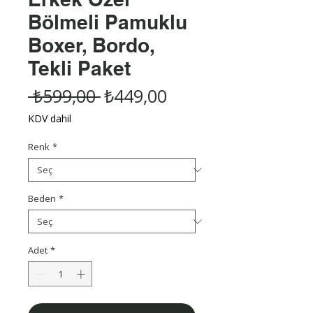
Bölmeli Pamuklu
Boxer, Bordo,
Tekli Paket
Normal
İndirimli
 ₺599,00 
₺449,00
Fiyat
Fiyat
KDV dahil
Renk
*
Beden
*
Adet
*