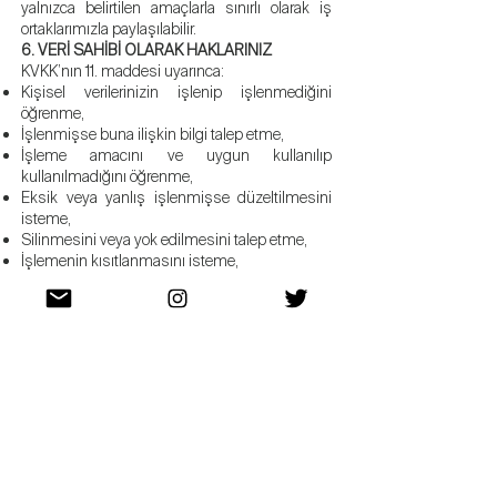
yalnızca belirtilen amaçlarla sınırlı olarak iş
ortaklarımızla paylaşılabilir.
6. VERİ SAHİBİ OLARAK HAKLARINIZ
KVKK’nın 11. maddesi uyarınca:
Kişisel verilerinizin işlenip işlenmediğini
öğrenme,
İşlenmişse buna ilişkin bilgi talep etme,
İşleme amacını ve uygun kullanılıp
kullanılmadığını öğrenme,
Eksik veya yanlış işlenmişse düzeltilmesini
isteme,
Silinmesini veya yok edilmesini talep etme,
İşlemenin kısıtlanmasını isteme,
İtiraz etme,
Zarar halinde tazminat talep etme haklarına
sahipsiniz.
Bu haklarınıza ilişkin taleplerinizi
info@yohannesclub.com
adresine yazılı olarak
iletebilirsiniz. Başvurularınız en geç 30 gün
içinde değerlendirilir.
7. AÇIK RIZA METNİ
Rbk Doğal Ürünler Teks. Koz. Tic. Ltd. Şti.
tarafından yürütülen pazarlama ve tanıtım
faaliyetleri kapsamında, çerez verilerimin analiz