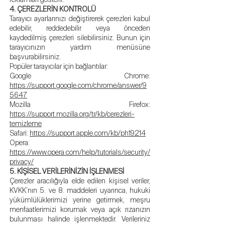
4. ÇEREZLERİN KONTROLÜ
Tarayıcı ayarlarınızı değiştirerek çerezleri kabul
edebilir, reddedebilir veya önceden
kaydedilmiş çerezleri silebilirsiniz. Bunun için
tarayıcınızın yardım menüsüne
başvurabilirsiniz.
Popüler tarayıcılar için bağlantılar:
Google Chrome:
https://support.google.com/chrome/answer/9
5647
Mozilla Firefox:
https://support.mozilla.org/tr/kb/cerezleri-
temizleme
Safari:
https://support.apple.com/kb/ph19214
Opera:
https://www.opera.com/help/tutorials/security/
privacy/
5. KİŞİSEL VERİLERİNİZİN İŞLENMESİ
Çerezler aracılığıyla elde edilen kişisel veriler,
KVKK’nın 5. ve 8. maddeleri uyarınca, hukuki
yükümlülüklerimizi yerine getirmek, meşru
menfaatlerimizi korumak veya açık rızanızın
bulunması halinde işlenmektedir. Verileriniz