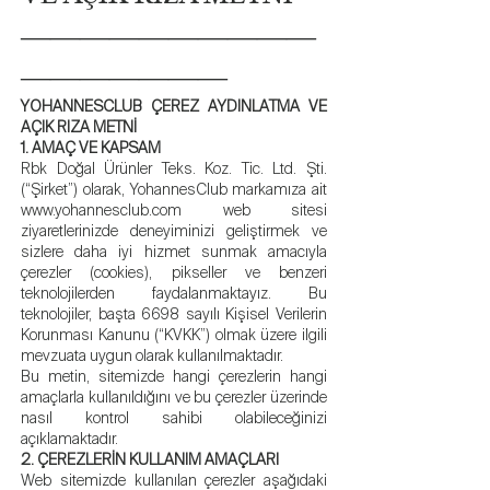
――――――――――
―――――――
YOHANNESCLUB ÇEREZ AYDINLATMA VE
AÇIK RIZA METNİ
1. AMAÇ VE KAPSAM
Rbk Doğal Ürünler Teks. Koz. Tic. Ltd. Şti.
(“Şirket”) olarak, YohannesClub markamıza ait
www.yohannesclub.com
web sitesi
ziyaretlerinizde deneyiminizi geliştirmek ve
sizlere daha iyi hizmet sunmak amacıyla
çerezler (cookies), pikseller ve benzeri
teknolojilerden faydalanmaktayız. Bu
teknolojiler, başta 6698 sayılı Kişisel Verilerin
Korunması Kanunu (“KVKK”) olmak üzere ilgili
mevzuata uygun olarak kullanılmaktadır.
Bu metin, sitemizde hangi çerezlerin hangi
amaçlarla kullanıldığını ve bu çerezler üzerinde
nasıl kontrol sahibi olabileceğinizi
açıklamaktadır.
2. ÇEREZLERİN KULLANIM AMAÇLARI
Web sitemizde kullanılan çerezler aşağıdaki