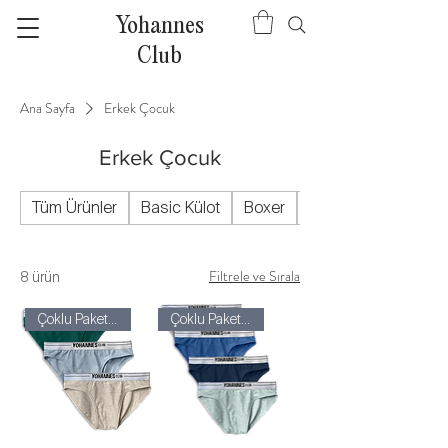
Yohannes
Club
Ana Sayfa
Erkek Çocuk
Erkek Çocuk
Tüm Ürünler
Basic Külot
Boxer
Bralet
Filtrele ve Sırala
8 ürün
Çoklu Paketler
Çoklu Paketler