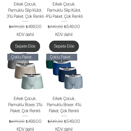
Erkek Çocuk,
Erkek Çocuk,
Pamuklu Slip Külot,
Pamuklu Slip Külot,
3'lü Paket, Çok Renkli
4'lü Paket, Çok Renkli
Normal Fiyat
₺699,00
İndirimli Fiyat
Normal Fiyat
₺749,00
İndirimli Fiyat
₺499,00
₺549,00
KDV dahil
KDV dahil
Sepete Ekle
Sepete Ekle
Çoklu Paketler
Çoklu Paketler
Erkek Çocuk,
Erkek Çocuk,
Pamuklu Boxer, 3'lü
Pamuklu Boxer, 4'lü
Paket, Çok Renkli
Paket, Çok Renkli
Normal Fiyat
₺699,00
İndirimli Fiyat
Normal Fiyat
₺749,00
İndirimli Fiyat
₺499,00
₺549,00
KDV dahil
KDV dahil