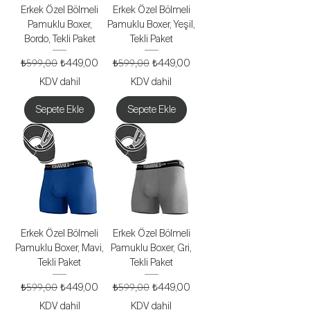
Erkek Özel Bölmeli
Erkek Özel Bölmeli
Pamuklu Boxer,
Pamuklu Boxer, Yeşil,
Bordo, Tekli Paket
Tekli Paket
Normal Fiyat
₺599,00
İndirimli Fiyat
Normal Fiyat
₺599,00
İndirimli Fiyat
₺449,00
₺449,00
KDV dahil
KDV dahil
Sepete Ekle
Sepete Ekle
Erkek Özel Bölmeli
Erkek Özel Bölmeli
Pamuklu Boxer, Mavi,
Pamuklu Boxer, Gri,
Tekli Paket
Tekli Paket
Normal Fiyat
₺599,00
İndirimli Fiyat
Normal Fiyat
₺599,00
İndirimli Fiyat
₺449,00
₺449,00
KDV dahil
KDV dahil