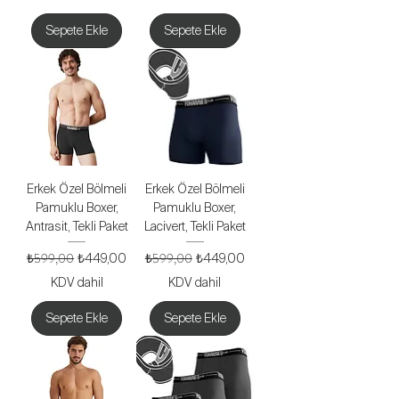
Sepete Ekle
Sepete Ekle
Erkek Özel Bölmeli
Erkek Özel Bölmeli
Pamuklu Boxer,
Pamuklu Boxer,
Antrasit, Tekli Paket
Lacivert, Tekli Paket
Normal Fiyat
₺599,00
İndirimli Fiyat
Normal Fiyat
₺599,00
İndirimli Fiyat
₺449,00
₺449,00
KDV dahil
KDV dahil
Sepete Ekle
Sepete Ekle