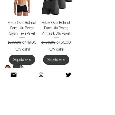
Erkek Özel Bölmeli
Erkek Özel Bölmeli
Pamuklu Boxer,
Pamuklu Boxer,
Siyah, Tekli Paket
Antrasit, 3'lü Paket
Normal Fiyat
₺599,00
İndirimli Fiyat
Normal Fiyat
₺900,00
İndirimli Fiyat
₺449,00
₺750,00
KDV dahil
KDV dahil
Sepete Ekle
Sepete Ekle
Erkek Özel Bölmeli
Pamuklu Boxer,